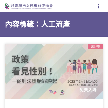
跳
至
主
要
內容標籤：人工流產
內
容
倡議行動