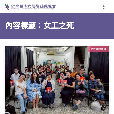
跳
至
主
要
內容標籤：女工之死
內
容
女性勞動議題