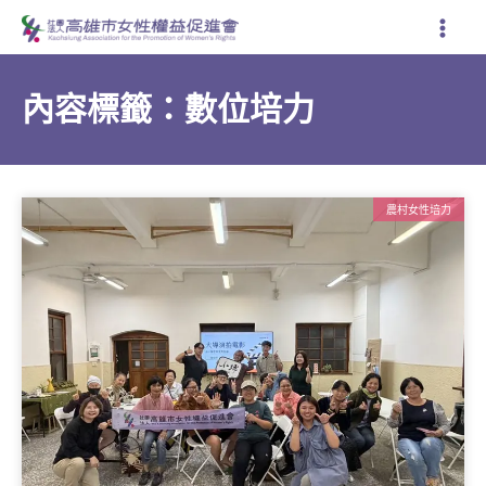
跳
至
主
要
內容標籤：數位培力
內
容
農村女性培力