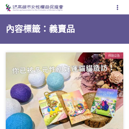
跳
至
主
要
內容標籤：義賣品
內
容
行政公告