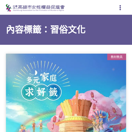
跳
至
主
要
內容標籤：習俗文化
內
容
教材教具