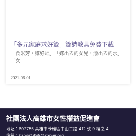
「多元家庭求好籤」籤詩教具免費下載
「食米芳，嫁好尪」「嫁出去的女兒，潑出去的水」
「女
2021-06-01
社團法人高雄市女性權益促進會
地址：802755 高雄市苓雅區中山二路 412 號 9 樓之 4
信箱：
kapwr1999@kapwr.org