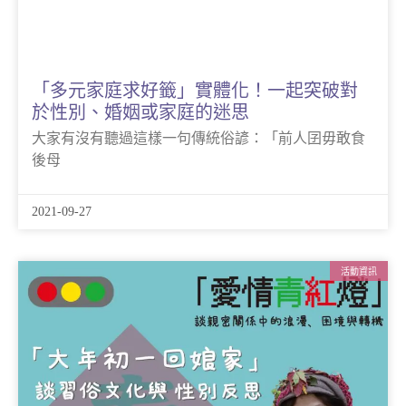
「多元家庭求好籤」實體化！一起突破對
於性別、婚姻或家庭的迷思
大家有沒有聽過這樣一句傳統俗諺：「前人囝毋敢食
後母
2021-09-27
活動資訊