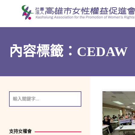
跳
至
主
要
內
容
內容標籤：CEDAW
支持女權會