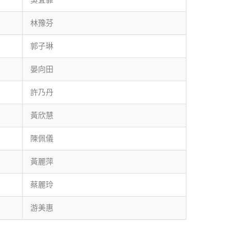
林豫芬
郭子琳
晏向田
許乃丹
黃欣慧
陳佩儀
黃麗萍
蔡麗玲
游美惠