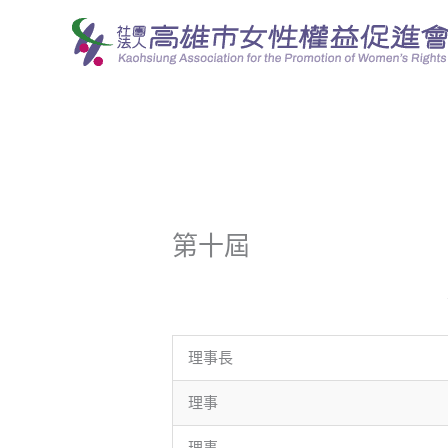
跳
至
主
要
內
容
第十屆
理事長
理事
理事