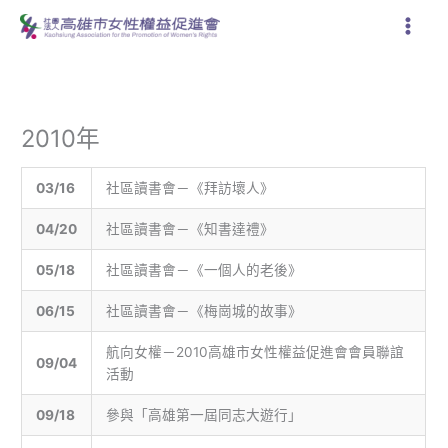
跳
至
主
要
內
容
2010年
03/16
社區讀書會－《拜訪壞人》
04/20
社區讀書會－《知書達禮》
05/18
社區讀書會－《一個人的老後》
06/15
社區讀書會－《梅崗城的故事》
航向女權－2010高雄市女性權益促進會會員聯誼
09/04
活動
09/18
參與「高雄第一屆同志大遊行」