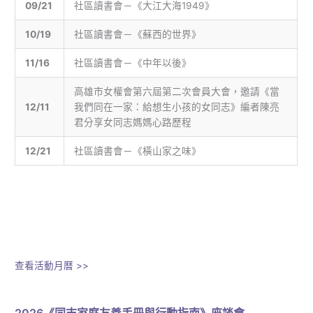
09/21
社區讀書會－《大江大海1949》
10/19
社區讀書會－《蘇西的世界》
11/16
社區讀書會－《中年以後》
高雄市女權會第六屆第二次會員大會
，邀請《當
12/11
我們同在一家：給想生小孩的女同志》編者陳亮
君分享女同志媽媽心路歷程
12/21
社區讀書會－《橫山家之味》
查看活動月曆 >>
2026《同志家庭友善手冊與行動指南》座談會