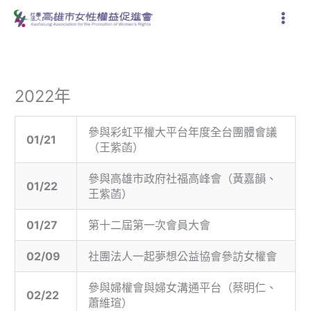
跳
至
主
要
內
容
2022年
參與彩虹平權大平台年度全台團體會議
01/21
（王紫菡）
參與高雄市政府社福高峰會（黃嘉韻、
01/22
王紫菡）
01/27
第十二屆第一次會員大會
02/09
社團法人一起夢想公益協會參訪女權會
參與婦權會與婦女溝通平台（蔡明仁、
02/22
蕭維瑄）