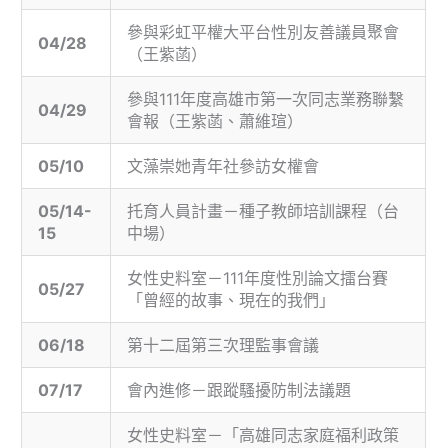
參與彩虹平權大平台性別友善議員聚會
04/28
（王紫菡）
參與111年度高雄市第一次同志業務聯繫
04/29
會報（王紫菡、蕭維瑄）
05/10
文藻崇她青年社參訪女權會
05/14-
托育人員計畫－種子教師培訓課程（台
15
中場）
女性史料室－111年度性別論文擂台賽
05/27
「曾經的故事、現在的我們」
06/18
第十二屆第三次理監事會議
07/17
會內進修－跟蹤騷擾防制法議題
女性史料室－「高雄同志家庭福利政策