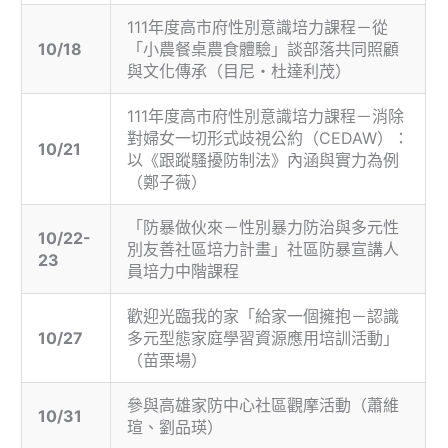
111年度高市府性別意識培力課程－從
10/18
「小農餐桌農食體驗」談部落共同照顧
與文化傳承（目尼・杜達利茂）
111年度高市府性別意識培力課程－消除
對婦女一切形式歧視公約（CEDAW）：
10/21
以《跟蹤騷擾防制法》內涵與實力為例
（鄭子薇）
「防暴做伙來－性別暴力防治與多元性
10/22-
別友善社區培力計畫」社區防暴宣講人
23
員培力中階課程
歡迎光臨我的家「給家一個擁抱－認識
10/27
多元型態家庭學習資源應用培訓活動」
（苗栗場）
參與高雄家防中心社區觀摩活動（蕭維
10/31
瑄、劉品瑛）