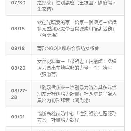
07/30
之需求」性別講座（王振圍、陳俊儒、
朱家瑢）
歡迎光臨我的家「給家一個擁抱－認識
08/15
多元型態家庭學習資源應用培訓活動」
（台北場）
08/18
南部NGO團體聯合參訪女權會
女性史料室－「帶領志工變講師：透過
08/20
培力長出在地照顧的力量」性別講座
（張淑菁）
「防暴做伙來－性別暴力防治與多元性
08/27-
別友善社區培力計畫」社區防暴宣講人
28
員培力初階課程（湖內場）
協辦高雄家防中心「性別領航社區服務
09/01
方案」計畫培力課程