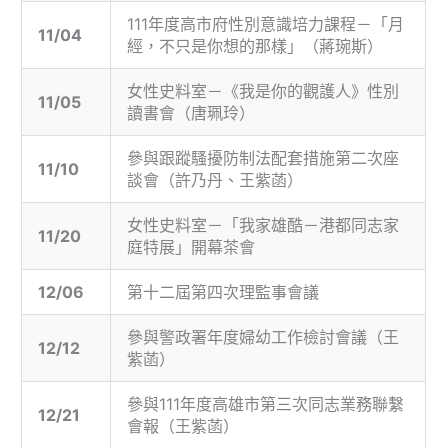
111年度高市府性別意識培力課程－「月
11/04
經，不只是你想的那樣」（蔣琬斯）
女性史料室－《我是你的觀護人》性別
11/05
讀書會（唐珮玲）
參與跟蹤騷擾防制法配套措施第二次座
11/10
談會（許乃丹、王紫菡）
女性史料室－「我家雄酷－港都同志家
11/20
庭特展」開幕茶會
12/06
第十二屆第四次理監事會議
參與警政署年度婦幼工作檢討會議（王
12/12
紫菡）
參與111年度高雄市第三次同志業務聯繫
12/21
會報（王紫菡）