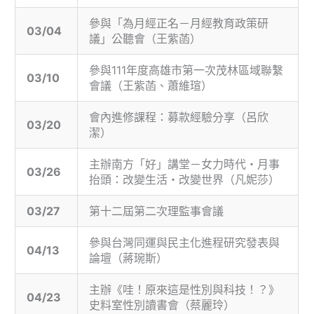
參與「為月經正名－月經教育政策研
03/04
議」公聽會（王紫菡）
參與111年度高雄市第一次茂林區域聯繫
03/10
會議（王紫菡、蕭維瑄）
會內進修課程：募款經驗分享（呂欣
03/20
潔）
主辦南方「好」講堂－女力時代・月事
03/26
抬頭：改變生活・改變世界（凡妮莎）
03/27
第十二屆第二次理監事會議
參與台灣同運與民主化進程研究發表與
04/13
論壇（蔣琬斯）
主辦《哇！原來這是性別與科技！？》
04/23
史料室性別讀書會（蔡麗玲）