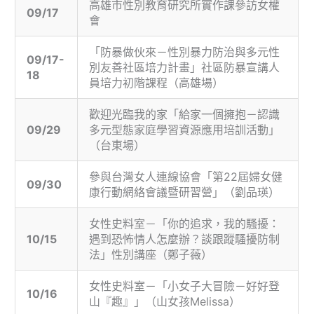
高雄市性別教育研究所實作課參訪女權
09/17
會
「防暴做伙來－性別暴力防治與多元性
09/17-
別友善社區培力計畫」社區防暴宣講人
18
員培力初階課程（高雄場）
歡迎光臨我的家「給家一個擁抱－認識
09/29
多元型態家庭學習資源應用培訓活動」
（台東場）
參與台灣女人連線協會「第22屆婦女健
09/30
康行動網絡會議暨研習營」（劉品瑛）
女性史料室－「你的追求，我的騷擾：
10/15
遇到恐怖情人怎麼辦？談跟蹤騷擾防制
法」性別講座（鄭子薇）
女性史料室－「小女子大冒險－好好登
10/16
山『趣』」（山女孩Melissa）