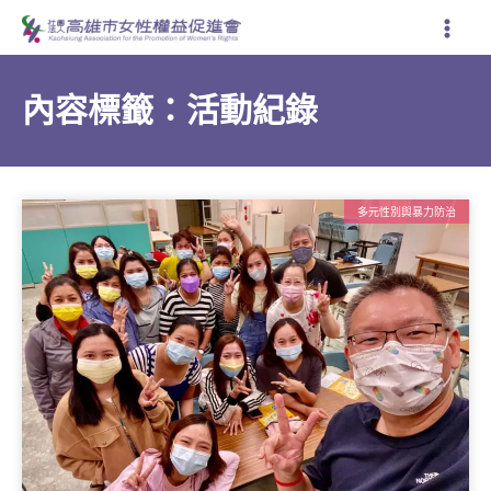
跳
至
主
要
內容標籤：活動紀錄
內
容
多元性別與暴力防治