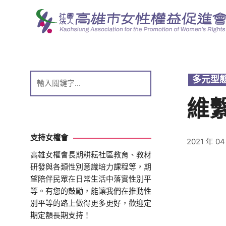
跳
至
主
要
內
容
多元型
維
支持女權會
2021 年 04
高雄女權會長期耕耘社區教育、教材
研發與各類性別意識培力課程等，期
望陪伴民眾在日常生活中落實性別平
等。有您的鼓勵，能讓我們在推動性
別平等的路上做得更多更好，歡迎定
期定額長期支持！