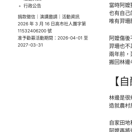
當時阿嬤
行政公告
也有自己
捐款徵信
｜
演講邀請
｜
活動資訊
唯有羿珊
2026 年 3 月 16 日高市社人團字第
11532406200 號
准予勸募活動期間：2026-04-01 至
阿嬤傷後
2027-03-31
羿珊也不
兩年前，
搬回林邊
【自
林邊是很
造就農村
自家田地
阿嬤再將