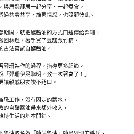
，與厝邊鄰居一起分享、一起煮食。
透過共勞共享，維繫情感，也照顧彼此。
傷期間，就把釀醬油的方式口述傳給羿珊，
搬回林邊，著手買了豆麴跟竹篩，
的古法嘗試自釀醬油。
著羿珊製作的過程，指導更多細節。
說「羿珊伊足聰明，教一次著會了！」
更讓親戚朋友讚不絕口。
兼職工作，沒有固定的薪水，
教的自釀醬油帶來額外收入，
維持生活的基本開銷。
個醬油取名為「陳莊醬油」陳是羿珊的姓氏、