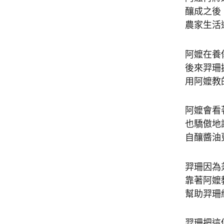
釀成之後
農家生活
阿嬤在養
後來羿珊
用阿嬤教
阿嬤會看
也驕傲地
自釀醬油
羿珊因為
靠著阿嬤
幫助羿珊
羿珊把這