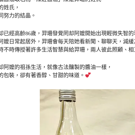
的姓氏，
同努力的結晶。
却已經高齡86歲，羿珊發覺罔却阿嬤開始出現輕微失智的
阿嬤日常起居外，羿珊會每天陪她看新聞、聊聊天，減緩
時不時傳授著許多生活智慧與給羿珊，兩人彼此照顧、相
却阿嬤的祖孫生活，就像古法釀製的醬油一樣，
的包裝，卻有著香醇、甘甜的味道。