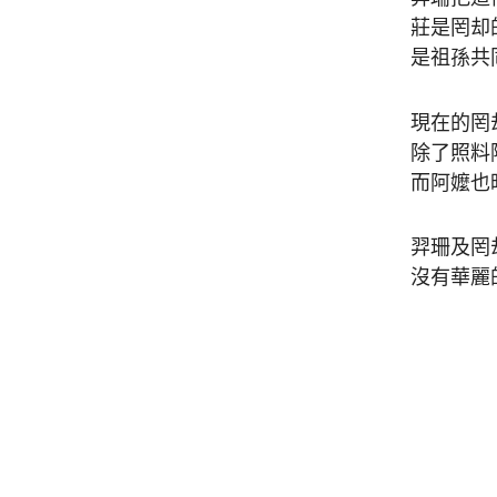
莊是罔却
是祖孫共
現在的罔
除了照料
而阿嬤也
羿珊及罔
沒有華麗