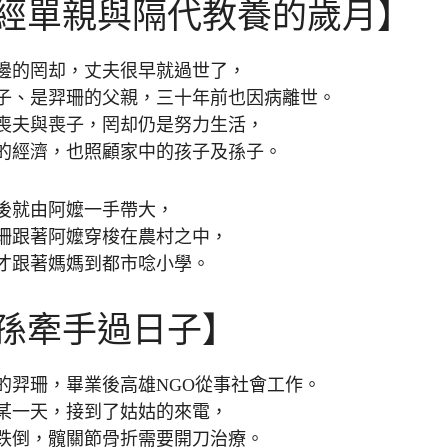
經單親與隔代教養的歲月】
邊的罔却，丈夫很早就過世了，
子、是羿珊的父親，三十年前也因病離世。
喪夫與喪子，罔却仍是努力生活，
的經濟，也照顧家中的孩子及孫子。
後就由阿嬤一手帶大，
珊跟著阿嬤穿梭在農村之中，
才跟著媽媽到都市唸小學。
孫牽手過日子】
的羿珊，畢業後高雄NGO從事社會工作。
某一天，接到了姑姑的來電，
跌倒，髖關節骨折需要開刀治療。