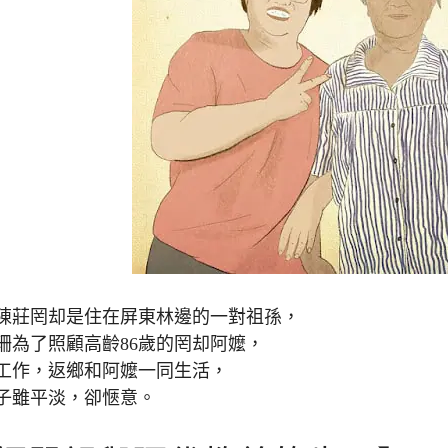
陳莊罔却是住在屏東林邊的一對祖孫，
羿珊為了照顧高齡86歲的罔却阿嬤，
工作，返鄉和阿嬤一同生活，
子雖平淡，卻愜意。