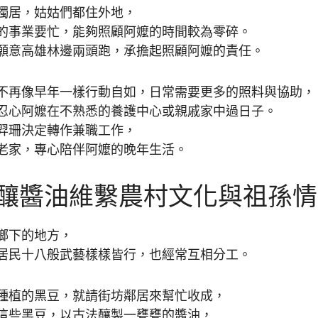
獨居，姑姑們都住外地，
的事業要忙，能夠照顧阿嬤的時間較為零碎。
願意高雄林邊兩頭跑，承擔起照顧阿嬤的責任。
不再像早年一樣行動自如，日常需要更多的照料與協助，
忍心阿嬤在不熟悉的養護中心或親戚家中過日子。
羿珊決定轉作兼職工作，
老家，專心陪伴阿嬤的晚年生活。
釀醬油維繫農村文化與祖孫情
鄉下的地方，
居民十八般武藝樣樣皆行，也經常互相分工。
種植的黑豆，就請街坊鄰居來幫忙收成，
這些黑豆，以古法釀製一甕甕的醬油，