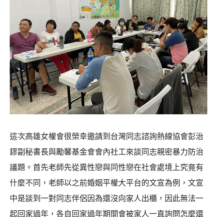
這次高雄女權會很榮幸邀請到台灣同志諮詢熱線協會彭治
鏐副秘書長與勵馨基金會會內社工來談同志親密暴力防治
議題。首先老師先從異性戀與同性戀在社會處境上究竟有
什麼不同，老師以之前婚姻平權大平台的文宣為例，文宣
中是談到一對同志伴侶因為還沒向家人出櫃，因此無法一
起回家過年，各自回家過年期間會被家人一直詢問怎麼還