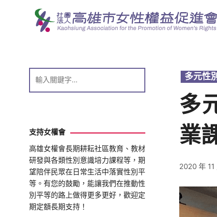
跳
至
主
要
內
容
多元性
多
業
支持女權會
高雄女權會長期耕耘社區教育、教材
研發與各類性別意識培力課程等，期
2020 年 11
望陪伴民眾在日常生活中落實性別平
等。有您的鼓勵，能讓我們在推動性
別平等的路上做得更多更好，歡迎定
期定額長期支持！