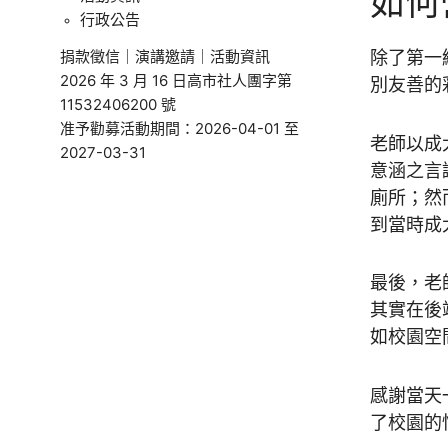
如何
行政公告
捐款徵信
｜
演講邀請
｜
活動資訊
除了第一
2026 年 3 月 16 日高市社人團字第
別友善的
11532406200 號
准予勸募活動期間：2026-04-01 至
老師以成
2027-03-31
意涵之言
廁所；然
到當時成
最後，老
其實在後
如校園空
感謝當天
了校園的