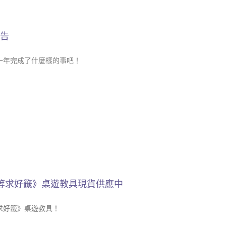
報告
這一年完成了什麼樣的事吧！
等求好籤》桌遊教具現貨供應中
求好籤》桌遊教具！