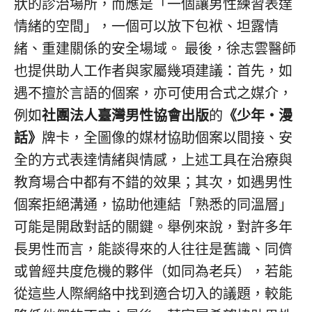
狀的診治場所，而應是「一個讓男性練習表達
情緒的空間」，一個可以放下包袱、坦露情
緒、重建關係的安全場域。 最後，徐志雲醫師
也提供助人工作者與家屬幾項建議：首先，如
遇不擅於言語的個案，亦可使用合式之媒介，
例如
社團法人臺灣男性協會出版
的
《少年‧漫
話》
牌卡，全圖像的媒材協助個案以間接、安
全的方式表達情緒與情感，上述工具在治療與
教育場合中都有不錯的效果；其次，如遇男性
個案拒絕溝通，協助他連結「熟悉的同溫層」
可能是開啟對話的關鍵。舉例來說，對許多年
長男性而言，能談得來的人往往是舊識、同儕
或曾經共度危機的夥伴（如同為老兵），若能
從這些人際網絡中找到適合切入的議題，較能