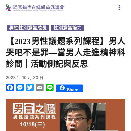
跳
至
主
要
男性性別意識成長
,
性別意識培力
內
容
【2023男性議題系列課程】男人
哭吧不是罪—當男人走進精神科
診間｜活動側記與反思
2023 年 10 月 30 日
Facebook
Messenger
Twitter
Email
Line
Share