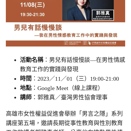
活動名稱
：男兒有話慢慢談—在男性情感
教育工作的實踐與發現
時間
：2023／11／01（三）19:00-21:00
地點
：Google Meet（線上課程）
講師
：郭雅真／臺灣男性協會理事
高雄市女性權益促進會舉辦「男言之隱」系列
講座第五場，邀請長期從事性教育與性別教育