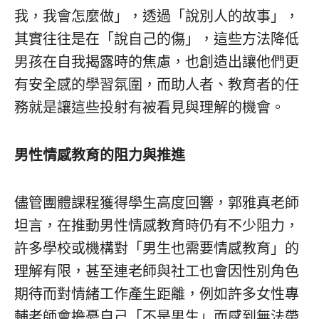
我，我會怎麼做」，透過「說別人的故事」，
其實往往是在「說自己的傷」，這些方法降低
男孩在自我揭露時的焦慮，也創造出讓他們更
有安全感的學習氛圍，而助人者、教育者的任
務就是讓這些投射有被看見與理解的機會。
男性情感教育的阻力與推進
儘管團體課程獲得學生高度回響，郭雅真老師
坦言，在推動男性情感教育時仍有不少阻力，
許多學校或機構對「男生也需要情感教育」的
理解有限，甚至連老師與社工也會因性別角色
期待而對情緒工作產生距離，例如許多女性專
輔老師會擔憂自己「不是男生」而感到無法帶