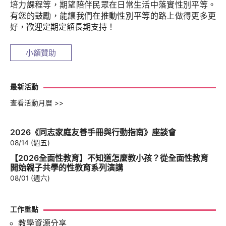
培力課程等，期望陪伴民眾在日常生活中落實性別平等。
有您的鼓勵，能讓我們在推動性別平等的路上做得更多更
好，歡迎定期定額長期支持！
小額贊助
最新活動
查看活動月曆 >>
2026《同志家庭友善手冊與行動指南》座談會
08/14 (週五)
【2026全面性教育】不知道怎麼教小孩？從全面性教育
開始親子共學的性教育系列演講
08/01 (週六)
工作重點
教學資源分享