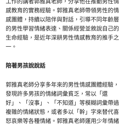
工作的講者郭雅真老師，分享他在推動男性情
感教育的實務經驗。郭雅真老師帶領男性的情
感團體，持續以陪伴與對話，引導不同年齡層
的男性學習情緒表達、關係經營並敘說自己的
生命經驗，是近年深耕男性情感教育的推手之
一。
陪著男孩說說話
郭雅真老師分享多年來的男性情感團體經驗，
發現許多男孩的情緒詞彙貧乏，常以「還
好」、「沒事」、「不知道」等模糊詞彙帶過
複雜的情緒狀態，或者多以「幹」字來替代喜
怒哀樂等各種情緒。郭雅真老師運用少年情緒