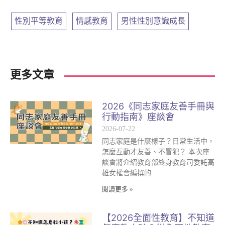
性別平等教育
,
情感教育
,
男性性別意識成長
更多文章
2026《同志家庭友善手冊與
行動指南》座談會
2026-07-22
同志家庭是什麼樣子？日常生活中，
怎麼互動才友善、不冒犯？ 本次座
談會將介紹教育部終身教育司委託高
雄女權會編撰的
閱讀更多 »
【2026全面性教育】不知道