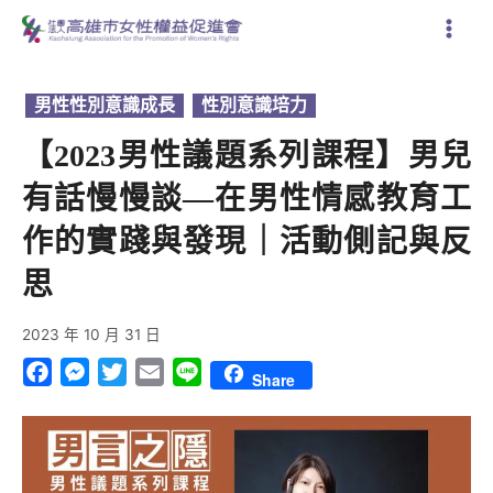
跳
至
主
要
男性性別意識成長
,
性別意識培力
內
容
【2023男性議題系列課程】男兒
有話慢慢談—在男性情感教育工
作的實踐與發現｜活動側記與反
思
2023 年 10 月 31 日
Facebook
Messenger
Twitter
Email
Line
Share