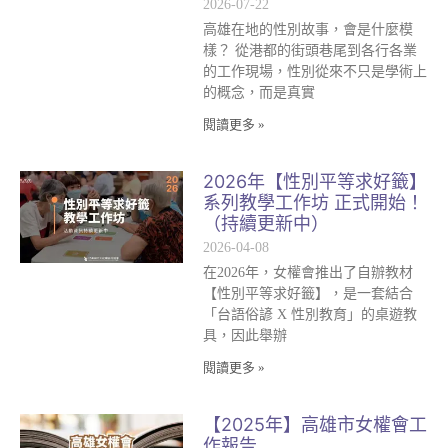
2026-07-22
高雄在地的性別故事，會是什麼模
樣？ 從港都的街頭巷尾到各行各業
的工作現場，性別從來不只是學術上
的概念，而是真實
閱讀更多 »
2026年【性別平等求好籤】
系列教學工作坊 正式開始！
（持續更新中）
2026-04-08
在2026年，女權會推出了自辦教材
【性別平等求好籤】，是一套結合
「台語俗諺 X 性別教育」的桌遊教
具，因此舉辦
閱讀更多 »
【2025年】高雄市女權會工
作報告