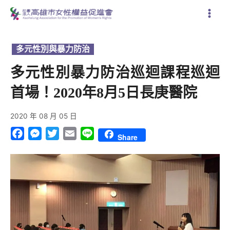
跳
至
主
要
多元性別與暴力防治
內
容
多元性別暴力防治巡迴課程巡迴
首場！2020年8月5日長庚醫院
2020 年 08 月 05 日
Facebook
Messenger
Twitter
Email
Line
Share