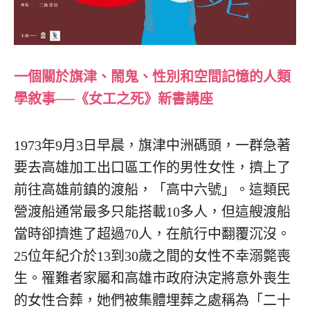
一個關於旗津、鬧鬼、性別和空間記憶的人類
學敘事──《女工之死》新書講座
1973年9月3日早晨，旗津中洲碼頭，一群急著
要去高雄加工出口區工作的男性女性，擠上了
前往高雄前鎮的渡船，「高中六號」。這類民
營渡船通常最多只能搭載10多人，但這艘渡船
當時卻擠進了超過70人，在航行中翻覆沉沒。
25位年紀介於13到30歲之間的女性不幸溺斃喪
生。罹難者家屬和高雄市政府決定將意外喪生
的女性合葬，她們被集體埋葬之處稱為「二十