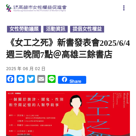
跳
至
主
要
女性勞動議題
,
活動資訊
,
提倡女性權益
內
容
《女工之死》新書發表會2025/6/4
週三晚間7點＠高雄三餘書店
2025 年 06 月 02 日
Facebook
Messenger
Twitter
Email
Line
Share