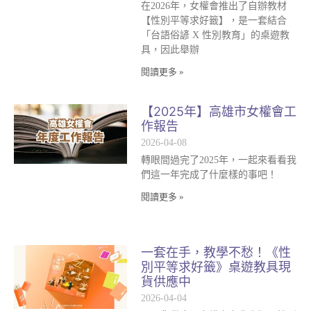
在2026年，女權會推出了自辦教材
【性別平等求好籤】，是一套結合
「台語俗諺 X 性別教育」的桌遊教
具，因此舉辦
閱讀更多 »
【2025年】高雄市女權會工
作報告
2026-04-08
轉眼間過完了2025年，一起來看看我
們這一年完成了什麼樣的事吧！
閱讀更多 »
一套在手，教學不愁！《性
別平等求好籤》桌遊教具現
貨供應中
2026-04-04