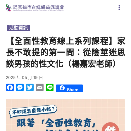
跳
至
主
要
活動資訊
內
容
【全面性教育線上系列課程】家
長不敢提的第一問：從陰莖迷思
談男孩的性文化（楊嘉宏老師）
2025 年 05 月 19 日
Facebook
Messenger
Twitter
Email
Line
Share