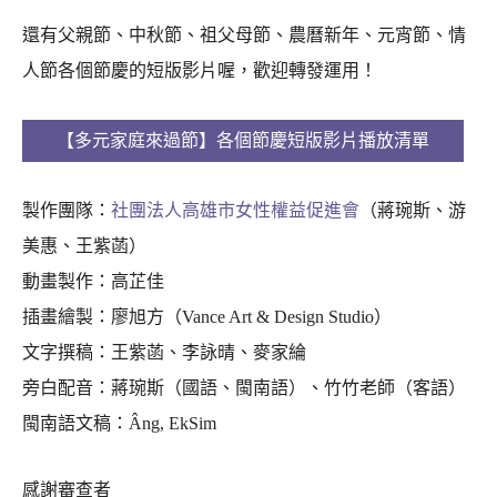
還有父親節、中秋節、祖父母節、農曆新年、元宵節、情
人節各個節慶的短版影片喔，歡迎轉發運用！
【多元家庭來過節】各個節慶短版影片播放清單
製作團隊：
社團法人高雄市女性權益促進會
（蔣琬斯、游
美惠、王紫菡）
動畫製作：高芷佳
插畫繪製：廖旭方（Vance Art & Design Studio）
文字撰稿：王紫菡、李詠晴、麥家綸
旁白配音：蔣琬斯（國語、閩南語）、竹竹老師（客語）
閩南語文稿：Âng, EkSim
感謝審查者