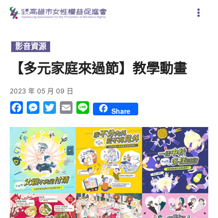
跳
至
主
要
影音資源
內
容
【多元家庭來過節】教學動畫
2023 年 05 月 09 日
Facebook
Messenger
Twitter
Email
Line
Share